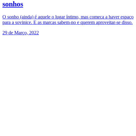
sonhos
O sonho (ainda) é aquele o lugar íntimo, mas começa a haver espaço
para a sovinice. E as marcas sabem-no e querem aproveitar-se disso.
29 de Março, 2022