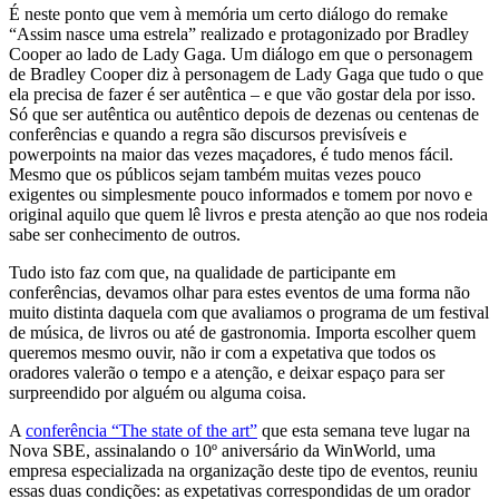
É neste ponto que vem à memória um certo diálogo do remake
“Assim nasce uma estrela” realizado e protagonizado por Bradley
Cooper ao lado de Lady Gaga. Um diálogo em que o personagem
de Bradley Cooper diz à personagem de Lady Gaga que tudo o que
ela precisa de fazer é ser autêntica – e que vão gostar dela por isso.
Só que ser autêntica ou autêntico depois de dezenas ou centenas de
conferências e quando a regra são discursos previsíveis e
powerpoints na maior das vezes maçadores, é tudo menos fácil.
Mesmo que os públicos sejam também muitas vezes pouco
exigentes ou simplesmente pouco informados e tomem por novo e
original aquilo que quem lê livros e presta atenção ao que nos rodeia
sabe ser conhecimento de outros.
Tudo isto faz com que, na qualidade de participante em
conferências, devamos olhar para estes eventos de uma forma não
muito distinta daquela com que avaliamos o programa de um festival
de música, de livros ou até de gastronomia. Importa escolher quem
queremos mesmo ouvir, não ir com a expetativa que todos os
oradores valerão o tempo e a atenção, e deixar espaço para ser
surpreendido por alguém ou alguma coisa.
A
conferência “The state of the art”
que esta semana teve lugar na
Nova SBE, assinalando o 10º aniversário da WinWorld, uma
empresa especializada na organização deste tipo de eventos, reuniu
essas duas condições: as expetativas correspondidas de um orador