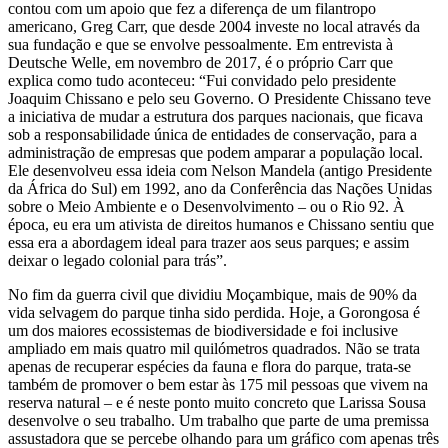
contou com um apoio que fez a diferença de um filantropo
americano, Greg Carr, que desde 2004 investe no local através da
sua fundação e que se envolve pessoalmente. Em entrevista à
Deutsche Welle, em novembro de 2017, é o próprio Carr que
explica como tudo aconteceu: “Fui convidado pelo presidente
Joaquim Chissano e pelo seu Governo. O Presidente Chissano teve
a iniciativa de mudar a estrutura dos parques nacionais, que ficava
sob a responsabilidade única de entidades de conservação, para a
administração de empresas que podem amparar a população local.
Ele desenvolveu essa ideia com Nelson Mandela (antigo Presidente
da África do Sul) em 1992, ano da Conferência das Nações Unidas
sobre o Meio Ambiente e o Desenvolvimento – ou o Rio 92. À
época, eu era um ativista de direitos humanos e Chissano sentiu que
essa era a abordagem ideal para trazer aos seus parques; e assim
deixar o legado colonial para trás”.
No fim da guerra civil que dividiu Moçambique, mais de 90% da
vida selvagem do parque tinha sido perdida. Hoje, a Gorongosa é
um dos maiores ecossistemas de biodiversidade e foi inclusive
ampliado em mais quatro mil quilómetros quadrados. Não se trata
apenas de recuperar espécies da fauna e flora do parque, trata-se
também de promover o bem estar às 175 mil pessoas que vivem na
reserva natural – e é neste ponto muito concreto que Larissa Sousa
desenvolve o seu trabalho. Um trabalho que parte de uma premissa
assustadora que se percebe olhando para um gráfico com apenas três