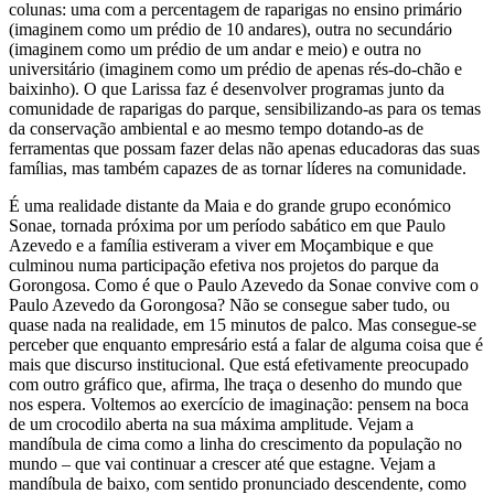
colunas: uma com a percentagem de raparigas no ensino primário
(imaginem como um prédio de 10 andares), outra no secundário
(imaginem como um prédio de um andar e meio) e outra no
universitário (imaginem como um prédio de apenas rés-do-chão e
baixinho). O que Larissa faz é desenvolver programas junto da
comunidade de raparigas do parque, sensibilizando-as para os temas
da conservação ambiental e ao mesmo tempo dotando-as de
ferramentas que possam fazer delas não apenas educadoras das suas
famílias, mas também capazes de as tornar líderes na comunidade.
É uma realidade distante da Maia e do grande grupo económico
Sonae, tornada próxima por um período sabático em que Paulo
Azevedo e a família estiveram a viver em Moçambique e que
culminou numa participação efetiva nos projetos do parque da
Gorongosa. Como é que o Paulo Azevedo da Sonae convive com o
Paulo Azevedo da Gorongosa? Não se consegue saber tudo, ou
quase nada na realidade, em 15 minutos de palco. Mas consegue-se
perceber que enquanto empresário está a falar de alguma coisa que é
mais que discurso institucional. Que está efetivamente preocupado
com outro gráfico que, afirma, lhe traça o desenho do mundo que
nos espera. Voltemos ao exercício de imaginação: pensem na boca
de um crocodilo aberta na sua máxima amplitude. Vejam a
mandíbula de cima como a linha do crescimento da população no
mundo – que vai continuar a crescer até que estagne. Vejam a
mandíbula de baixo, com sentido pronunciado descendente, como