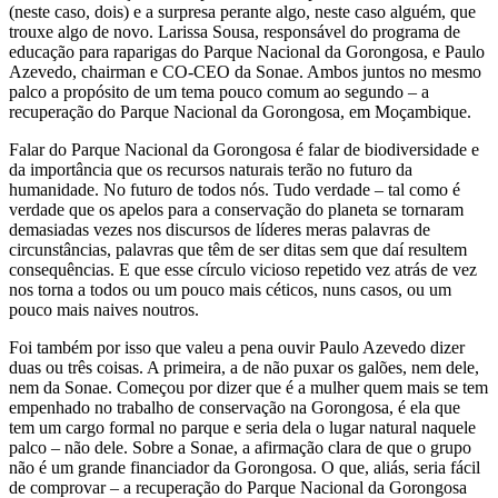
(neste caso, dois) e a surpresa perante algo, neste caso alguém, que
trouxe algo de novo. Larissa Sousa, responsável do programa de
educação para raparigas do Parque Nacional da Gorongosa, e Paulo
Azevedo, chairman e CO-CEO da Sonae. Ambos juntos no mesmo
palco a propósito de um tema pouco comum ao segundo – a
recuperação do Parque Nacional da Gorongosa, em Moçambique.
Falar do Parque Nacional da Gorongosa é falar de biodiversidade e
da importância que os recursos naturais terão no futuro da
humanidade. No futuro de todos nós. Tudo verdade – tal como é
verdade que os apelos para a conservação do planeta se tornaram
demasiadas vezes nos discursos de líderes meras palavras de
circunstâncias, palavras que têm de ser ditas sem que daí resultem
consequências. E que esse círculo vicioso repetido vez atrás de vez
nos torna a todos ou um pouco mais céticos, nuns casos, ou um
pouco mais naives noutros.
Foi também por isso que valeu a pena ouvir Paulo Azevedo dizer
duas ou três coisas. A primeira, a de não puxar os galões, nem dele,
nem da Sonae. Começou por dizer que é a mulher quem mais se tem
empenhado no trabalho de conservação na Gorongosa, é ela que
tem um cargo formal no parque e seria dela o lugar natural naquele
palco – não dele. Sobre a Sonae, a afirmação clara de que o grupo
não é um grande financiador da Gorongosa. O que, aliás, seria fácil
de comprovar – a recuperação do Parque Nacional da Gorongosa