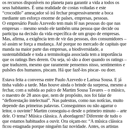
os recursos disponíveis no planeta para garantir a vida a todos os
seus habitantes. É uma realidade de costas voltadas e este
“crocodilo” ameaçador só irá fechar progressivamente a boca
mediante um esforço enorme de países, empresas, pessoas.
O empresário Paulo Azevedo tem mais fé nas pessoas do que nas
empresas – mesmo sendo ele também uma pessoa que decide ou
participa na decisão da vida específica de um grupo de empresas.
Mas, afirma, a exigência tem de vir das pessoas, dos consumidores –
só assim se força a mudança. Até porque no mercado de capitais que
manda na maior parte das empresas, a biodiversidade, a
sustentabilidade e toda a terminologia associada tem a importância
que os ratings lhes derem. Ou seja, só são a doer quando os ratings –
que traduzem, mesmo que raramente pensemos nisso, sentimentos e
pulsões dos humanos, piscam. Há que fazê-los piscar- ou doer.
Estava feita a conversa entre Paulo Azevedo e Larissa Sousa. E já
tinha valido a tarde. Mas houve ainda o brinde da surpresa, mesmo a
fechar, com a subida ao palco de Martim Sousa Tavares – o músico,
o maestro de 28 anos que, nem de propósito, nos foi falar de
“deflorestação intelectual”. Nas palestras, como nas notícias, muito
depende das primeiras palavras. Conseguimos ou não agarrar o
leitor, o ouvinte? Martim conseguiu-o desde o primeiro minuto – arte
dele. O tema? Música clássica. A abordagem? Diferente de tudo o
que estamos habituados a ouvir. Ora oiçam-no: “A música clássica
ficou estagnada porque ninguém faz novidade. Antes, os artistas