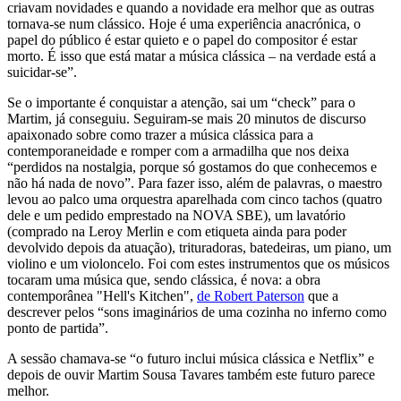
criavam novidades e quando a novidade era melhor que as outras
tornava-se num clássico. Hoje é uma experiência anacrónica, o
papel do público é estar quieto e o papel do compositor é estar
morto. É isso que está matar a música clássica – na verdade está a
suicidar-se”.
Se o importante é conquistar a atenção, sai um “check” para o
Martim, já conseguiu. Seguiram-se mais 20 minutos de discurso
apaixonado sobre como trazer a música clássica para a
contemporaneidade e romper com a armadilha que nos deixa
“perdidos na nostalgia, porque só gostamos do que conhecemos e
não há nada de novo”. Para fazer isso, além de palavras, o maestro
levou ao palco uma orquestra aparelhada com cinco tachos (quatro
dele e um pedido emprestado na NOVA SBE), um lavatório
(comprado na Leroy Merlin e com etiqueta ainda para poder
devolvido depois da atuação), trituradoras, batedeiras, um piano, um
violino e um violoncelo. Foi com estes instrumentos que os músicos
tocaram uma música que, sendo clássica, é nova: a obra
contemporânea "Hell's Kitchen",
de Robert Paterson
que a
descrever pelos “sons imaginários de uma cozinha no inferno como
ponto de partida”.
A sessão chamava-se “o futuro inclui música clássica e Netflix” e
depois de ouvir Martim Sousa Tavares também este futuro parece
melhor.