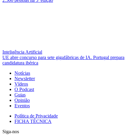
2.500 pessoas na 5ª edição
Inteligência Artificial
UE abre concurso para sete gigafábricas de IA. Portugal prepara
candidatura ibérica
Notícias
Newsletter
Vídeos
O Podcast
Guias
Opinião
Eventos
Política de Privacidade
FICHA TÉCNICA
Siga-nos