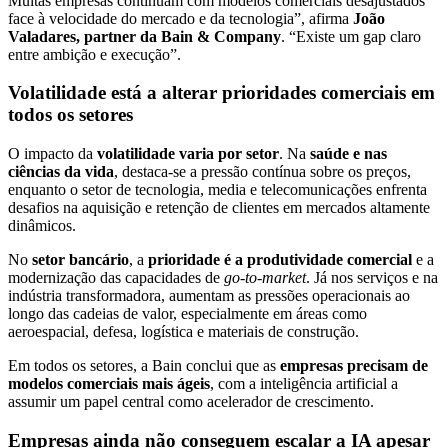
Muitas empresas continuam com modelos comerciais desajustados
face à velocidade do mercado e da tecnologia”, afirma
João
Valadares, partner da Bain & Company
. “Existe um gap claro
entre ambição e execução”.
Volatilidade está a alterar prioridades comerciais em
todos os setores
O impacto da
volatilidade varia por setor
. Na
saúde e nas
ciências da vida
, destaca-se a pressão contínua sobre os preços,
enquanto o setor de tecnologia, media e telecomunicações enfrenta
desafios na aquisição e retenção de clientes em mercados altamente
dinâmicos.
No
setor bancário
, a
prioridade é a produtividade comercial
e a
modernização das capacidades de
go-to-market
. Já nos serviços e na
indústria transformadora, aumentam as pressões operacionais ao
longo das cadeias de valor, especialmente em áreas como
aeroespacial, defesa, logística e materiais de construção.
Em todos os setores, a Bain conclui que as
empresas precisam de
modelos comerciais mais ágeis
, com a inteligência artificial a
assumir um papel central como acelerador de crescimento.
Empresas ainda
não conseguem escalar a IA
apesar