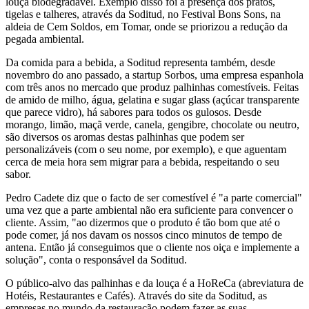
louça biodegradável. Exemplo disso foi a presença dos pratos,
tigelas e talheres, através da Soditud, no Festival Bons Sons, na
aldeia de Cem Soldos, em Tomar, onde se priorizou a redução da
pegada ambiental.
Da comida para a bebida, a Soditud representa também, desde
novembro do ano passado, a startup Sorbos, uma empresa espanhola
com três anos no mercado que produz palhinhas comestíveis. Feitas
de amido de milho, água, gelatina e sugar glass (açúcar transparente
que parece vidro), há sabores para todos os gulosos. Desde
morango, limão, maçã verde, canela, gengibre, chocolate ou neutro,
são diversos os aromas destas palhinhas que podem ser
personalizáveis (com o seu nome, por exemplo), e que aguentam
cerca de meia hora sem migrar para a bebida, respeitando o seu
sabor.
Pedro Cadete diz que o facto de ser comestível é "a parte comercial"
uma vez que a parte ambiental não era suficiente para convencer o
cliente. Assim, "ao dizermos que o produto é tão bom que até o
pode comer, já nos davam os nossos cinco minutos de tempo de
antena. Então já conseguimos que o cliente nos oiça e implemente a
solução", conta o responsável da Soditud.
O público-alvo das palhinhas e da louça é a HoReCa (abreviatura de
Hotéis, Restaurantes e Cafés). Através do site da Soditud, as
empresas no mundo da restauração podem fazer as suas