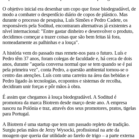
O objetivo inicial era desenhar um copo que fosse biodegradável, de
modo a combater o desperdício diário de copos de plástico. Mas
durante o processo de pesquisa, Luís Simões e Pedro Cadete, os
responsáveis pela Soditud, encontraram alternativas já existentes a
nível internacional: "Entre gastar dinheiro e desenvolver o produto,
decidimos começar a trazer coisas que são bem feitas lá fora,
nomeadamente as palhinhas e a louça".
A história vem do passado mas remete-nos para o futuro. Luís e
Pedro têm 37 anos, foram colegas de faculdade e, há cerca de dois
anos, durante "aquela conversa normal que se tem quando se é pai
pela primeira vez", conta Pedro, a questão ambiental tornou-se o
centro das atenções. Luís com uma carreira na área das bebidas e
Pedro ligado às tecnologias, ecopontos e sistemas de recolha,
decidiram unir forças e pôr mãos à obra.
É assim que chegamos à louça biodegradável. A Soditud é
promotora da marca Biotrem desde março deste ano. A empresa
nasceu na Polónia e traz, através dos seus promotores, pratos, tigelas
para Portugal.
A Biotrem é uma startup que tem um passado repleto de tradição.
Surgiu pelas mãos de Jerzy Wysocki, profissional na arte da
moagem que queria dar utilidade ao farelo de trigo – a parte externa