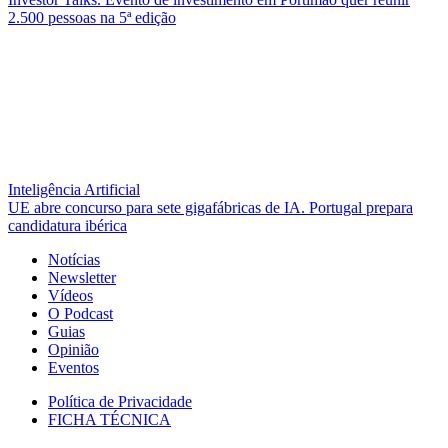
2.500 pessoas na 5ª edição
Inteligência Artificial
UE abre concurso para sete gigafábricas de IA. Portugal prepara
candidatura ibérica
Notícias
Newsletter
Vídeos
O Podcast
Guias
Opinião
Eventos
Política de Privacidade
FICHA TÉCNICA