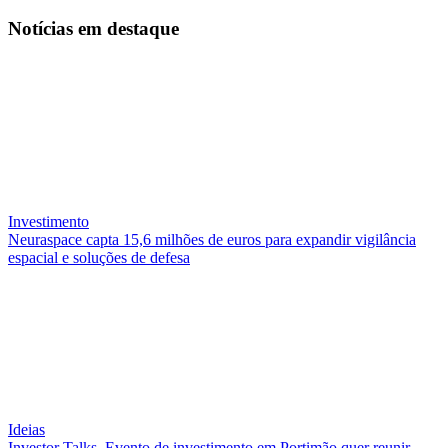
Notícias
em destaque
Investimento
Neuraspace capta 15,6 milhões de euros para expandir vigilância
espacial e soluções de defesa
Ideias
Investor Talks. Evento de investimento em Portimão quer reunir