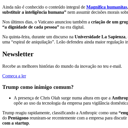
Ainda não é conhecido o conteúdo integral de
Magnifica humanitas
substituir a inteligência humana”
nem assumir decisões morais sobre
Nos últimos dias, o Vaticano anunciou também a
criação de um grupo
“a dignidade de cada pessoa”
na era digital.
Na quinta-feira, durante um discurso na
Universidade La Sapienza
,
uma “espiral de aniquilação”. Leão defendeu ainda maior regulação i
Newsletter
Recebe as melhores histórias do mundo da inovação no teu e-mail.
Começa a ler
Trump como inimigo comum?
A presença de Chris Olah surge numa altura em que a
Anthrop
opõe ao uso da tecnologia da empresa para vigilância domésti
Trump reagiu rapidamente, classificando a Anthropic como uma
“emp
do
Pentágono
reuniram-se recentemente com a empresa para discuti
com a startup
.