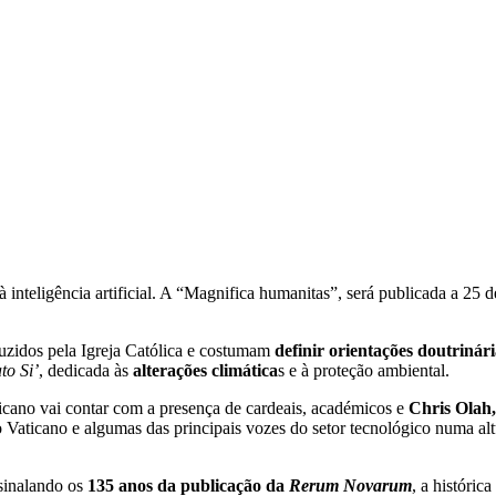
 inteligência artificial. A “Magnifica humanitas”, será publicada a 25
uzidos pela Igreja Católica e costumam
definir orientações doutrinári
to Si’
, dedicada às
alterações climática
s e à proteção ambiental.
icano vai contar com a presença de cardeais, académicos e
Chris Olah,
 Vaticano e algumas das principais vozes do setor tecnológico numa alt
ssinalando os
135 anos da publicação da
Rerum Novarum
, a históric