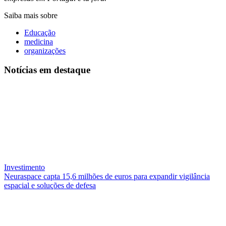
Saiba mais sobre
Educação
medicina
organizações
Notícias
em destaque
Investimento
Neuraspace capta 15,6 milhões de euros para expandir vigilância
espacial e soluções de defesa