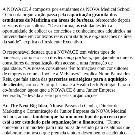
A NOWACE é composta por estudantes da NOVA Medical School.
O foco da organização passa pela
capacitação gratuita dos
estudantes de Medicina em áreas de
business
, oferecendo depois
serviços de consultoria. “Desta forma, os estudantes têm a
oportunidade de aplicar os conceitos e conhecimentos adquiridos na
universidade em contextos reais com startups e organizações na área
da saúde”, explica o Presidente Executivo.
O responsável destaca que a NOWACE tem vários tipos de
parcerias, como é o caso dos
learning partners
, que garantem que os
consultores da organização têm acesso a uma formação de
qualidade. “Os nossos consultores têm formações com consultores
de empresas como a PwC e a McKinsey”, explica Nuno Palma dos
Reis, que fala ainda das
parcerias estratégicas para a aquisição
de clientes
, como a Startup Lisboa e a HealthTech Portugal. Para o
co-fundador, agora que a NOWACE é uma Junior Empresa
Federada, “é levada a sério por estas organizações”.
Ao
The Next Big Idea
, Afonso Passos da Cunha, Diretor de
Marketing e Comunicação da Júnior Empresa da NOVA Medical
School, adianta
também que há um novo tipo de parceria que
está a ser estudado pela organização: a financeira.
“Temos
concebido um modelo para uma bolsa de estudo para os alunos que
colaboram connosco que premeia tanto o desempenho académico