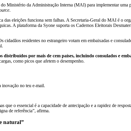
do Ministério da Administração Interna (MAI) para implementar uma pl
ource
.
ica das eleições funciona sem falhas. A Secretaria-Geral do MAI é o org
quicas. A plataforma da Syone suporta os Cadernos Eleitorais Desmateria
 Os cidadãos residentes no estrangeiro votam em embaixadas e consulad
l.
os distribuídos por mais de cem países, incluindo consulados e emb
recargas, como picos que afetem o desempenho.
 inovação no teu e-mail.
s que o essencial é a capacidade de antecipação e a rapidez de respos
gna de referência”, afirma.
e natural”