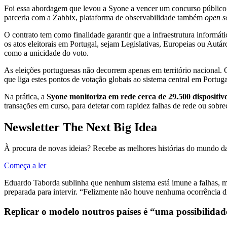
Foi essa abordagem que levou a Syone a vencer um concurso público 
parceria com a Zabbix, plataforma de observabilidade também
open s
O contrato tem como finalidade garantir que a infraestrutura informát
os atos eleitorais em Portugal, sejam Legislativas, Europeias ou Autár
como a unicidade do voto.
As eleições portuguesas não decorrem apenas em território nacional.
que liga estes pontos de votação globais ao sistema central em Portuga
Na prática, a
Syone monitoriza em rede cerca de 29.500 dispositiv
transações em curso, para detetar com rapidez falhas de rede ou sob
Newsletter The Next Big Idea
À procura de novas ideias? Recebe as melhores histórias do mundo da
Começa a ler
Eduardo Taborda sublinha que nenhum sistema está imune a falhas, ma
preparada para intervir. “Felizmente não houve nenhuma ocorrência di
Replicar o modelo noutros países é “uma possibilidad