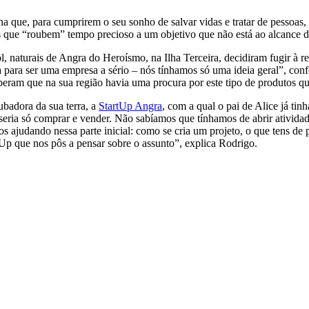
 que, para cumprirem o seu sonho de salvar vidas e tratar de pessoas, 
 que “roubem” tempo precioso a um objetivo que não está ao alcance d
 naturais de Angra do Heroísmo, na Ilha Terceira, decidiram fugir à r
era para ser uma empresa a sério – nós tínhamos só uma ideia geral”, c
ram que na sua região havia uma procura por este tipo de produtos que 
ubadora da sua terra, a
StartUp Angra
, com a qual o pai de Alice já ti
s e seria só comprar e vender. Não sabíamos que tínhamos de abrir ativi
nos ajudando nessa parte inicial: como se cria um projeto, o que tens de
rtUp que nos pôs a pensar sobre o assunto”, explica Rodrigo.