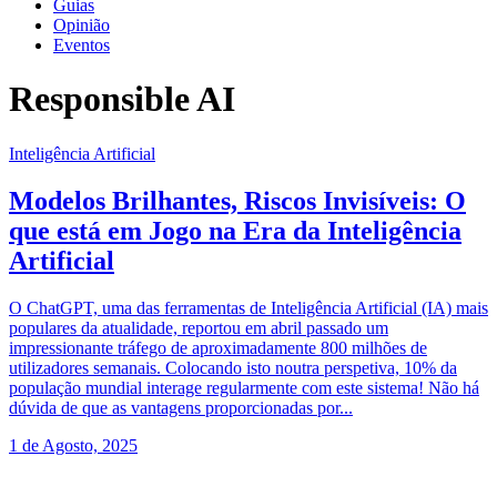
Guias
Opinião
Eventos
Responsible AI
Inteligência Artificial
Modelos Brilhantes, Riscos Invisíveis: O
que está em Jogo na Era da Inteligência
Artificial
O ChatGPT, uma das ferramentas de Inteligência Artificial (IA) mais
populares da atualidade, reportou em abril passado um
impressionante tráfego de aproximadamente 800 milhões de
utilizadores semanais. Colocando isto noutra perspetiva, 10% da
população mundial interage regularmente com este sistema! Não há
dúvida de que as vantagens proporcionadas por...
1 de Agosto, 2025