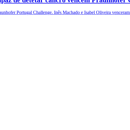
apaz de detetar cancro vencem Fraunhofer 
raunhofer Portugal Challenge. Inês Machado e Isabel Oliveira vencera