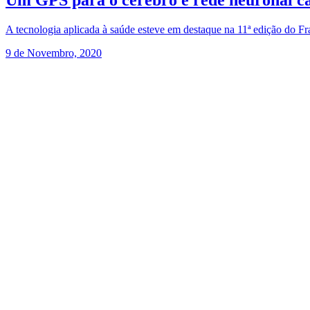
Um GPS para o cérebro e rede neuronal c
A tecnologia aplicada à saúde esteve em destaque na 11ª edição do F
9 de Novembro, 2020