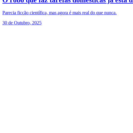
O robô que faz tarefas domésticas já está
Parecia ficção científica, mas agora é mais real do que nunca.
30 de Outubro, 2025