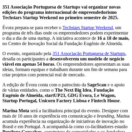
351 Associação Portuguesa de Startups vai organizar novas
edições do programa internacional de empreendedorismo
Techstars Startup Weekend no primeiro semestre de 2025.
Évora prepara-se para receber o
Techstars Startup Weekend
, um
programa de três dias onde os empreendedores podem experimentar
o dia a dia de uma startup. A iniciativa acontece de
16 a 18 de maio,
no Centro de Inovação Social da Fundação Eugénio de Almeida.
O evento, organizado pela
351 Associação Portuguesa de Startups
,
desafia os participantes a
desenvolverem um modelo de negócio
viável em apenas 54 horas
. Os empreendedores apresentam as suas
ideias, formam equipas e trabalham durante um fim de semana para
criar projetos com potencial real de mercado.
A edição de Évora conta com o patrocínio da
SageScan
e o apoio
de várias entidades, como o
The Next Big Idea
,
Fundação
Eugénio de Almeida, startUP23, GDG Évora, Le Wagon,
Startup Portugal, Unicorn Factory Lisboa e Fintech House
.
Marina Mota
será a facilitadora principal do evento. Designer com
mais de 10 anos de experiência em comunicação e
branding
, Marina
acumula experiência na organização de iniciativas de inovação no
Brasil e em Portugal. A acompanhá-la como co-facilitadores estarão
Penélope Gonçalves
, construtora de comunidades e co-fundadora